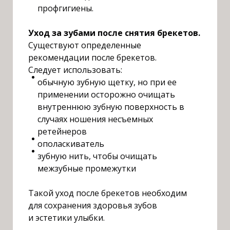
профгигиены.
У
ход за зубами после снятия брекетов.
С
уществуют определенные
рекомендации после брекетов.
С
ледует использовать:
обычную зубную щетку, но при ее
применении осторожно очищать
внутреннюю зубную поверхность в
случаях ношения несъемных
ретейнеров
ополаскиватель
зубную нить, чтобы очищать
межзубные промежутки
Т
акой уход после брекетов необходим
для сохранения здоровья зубов
и эстетики улыбки.