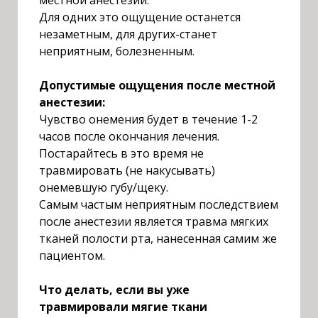
Д
ля одних это ощущение останется
незаметным, для других-станет
неприятным, болезненным.
Д
опустимые ощущения после местной
анестезии:
Ч
увство онемения будет в течение 1-2
часов после окончания лечения.
П
остарайтесь в это время не
травмировать (не накусывать)
онемевшую губу/щеку.
С
амым частым неприятным последствием
после анестезии является травма мягких
тканей полости рта, нанесенная самим же
пациентом.
Ч
то делать, если вы уже
травмировали мягие ткани