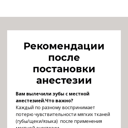
Р
екомендации
после
постановки
анестезии
В
ам вылечили зубы с местной
анестезией
.Ч
то важно?
К
аждый по разному воспринимает
потерю чувствительности мягких тканей
(губы/щеки/языка) после применения
местной анестезии
.