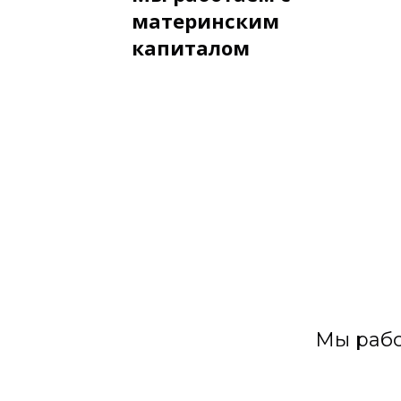
материнским
капиталом
Мы рабо