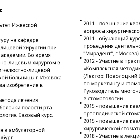
и:
2011 - повышение ква
льтет Ижевской
вопросы хирургическо
2011 - обучающий кур
уру на кафедре
проведения дентально
-лицевой хирургии при
"Мирадент", г.Москва).
академии. Во время
2012 - Участие в прак
тно-лицевым хирургом в
«Комплексная методик
и челюстно-лицевой
(Лектор: Поволоцкий 
кой больницы г. Ижевска
по маркетингу и стома
 за изобретение в
Руководитель многочи
в стоматологии.
метода лечения
2015 - повышение ква
болочки полости рта
ортопедической стома
логия. Базовый курс.
2015 - повышение ква
хирургической стомат
ия в амбулаторной
2018 - Участие в лек
нбург