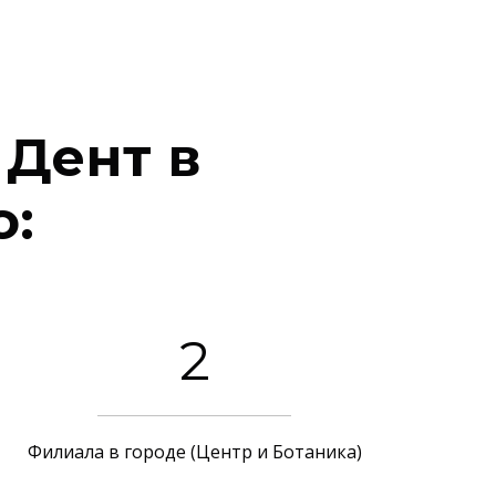
 Дент в
о:
2
Филиала в городе (Центр и Ботаника)