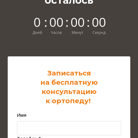
осталось
0
:
0
0
:
0
0
:
0
0
Дней
Часов
Минут
Секунд
Записаться
на бесплатную
консультацию
к ортопеду!
Имя